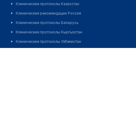
Клинические протоколы Казахстан
Клинические рекомендации Россия
Клинические протоколы Беларусь
Клинические протоколы Кыргызстан
Клинические протоколы Узбекистан
Клинические протоколы диагностики и лечения
Аптека №172 "ФАРМАЦИЯ"
Обзоры мировой медицинской периодики
Позвонить
Заболевания: обзорные статьи
Новости здравоохранения
Медикаменты
Лабораторные показатели
Медицинские термины
Мобильные приложения
клиникам
МИС для клиники