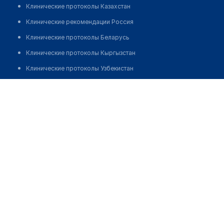
Клинические протоколы Казахстан
Клинические рекомендации Россия
Клинические протоколы Беларусь
Клинические протоколы Кыргызстан
Клинические протоколы Узбекистан
Клинические протоколы диагностики и лечения
Аптека "БИМЕД ФАРМ" №135
Обзоры мировой медицинской периодики
Позвонить
Заболевания: обзорные статьи
Новости здравоохранения
Медикаменты
Лабораторные показатели
Медицинские термины
Мобильные приложения
клиникам
МИС для клиники