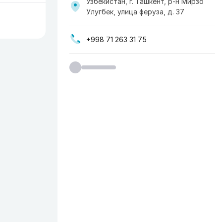
Узбекистан, г. Ташкент, р-н Мирзо
Улугбек, улица феруза, д. 37
+998 71 263 31 75