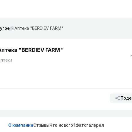
ругое
Аптека "BERDIEV FARM"
Аптека "BERDIEV FARM"
Аптеки
Поде
О компании
Отзывы
Что нового?
Фотогалерея