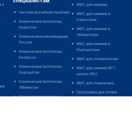
специалистам
й и
МИС для клиники
Частная врачебная практика
МИС для клиники в
к
Казахстане
Клинические протоколы
Казахстан
МИС для клиники в
Узбекистане
Клинические рекомендации
Россия
МИС для клиники в
Кыргызстане
Клинические протоколы
Беларусь
МИС для стоматологии
Клинические протоколы
МИС для клиники ВРТ,
Кыргызстан
центра ЭКО
Клинические протоколы
МИС для стационара
ния
Узбекистан
Программа для аптеки
Клинические протоколы
Автоматизация блока
диагностики и лечения
питания
Обзоры мировой
Реклама и продвижение
медицинской периодики
клиник
Заболевания: обзорные
Разработка сайта клиники