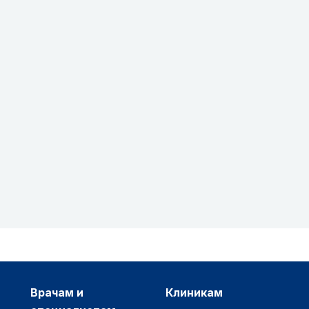
врачам и
клиникам