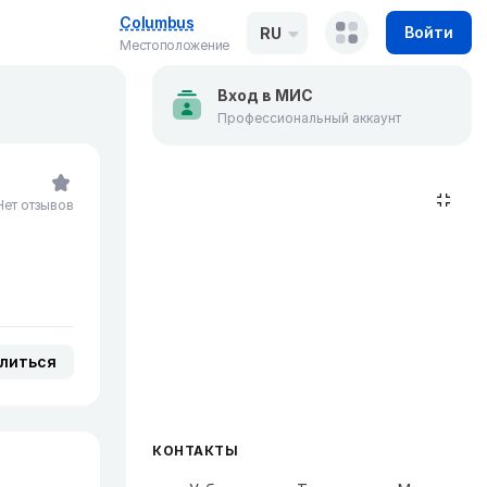
Columbus
Войти
RU
Местоположение
Вход в МИС
Профессиональный аккаунт
Нет отзывов
литься
КОНТАКТЫ