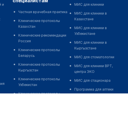
специалистам
й и
МИС для клиники
Частная врачебная практика
МИС для клиники в
к
Казахстане
Клинические протоколы
Казахстан
МИС для клиники в
Узбекистане
Клинические рекомендации
Россия
МИС для клиники в
Кыргызстане
Клинические протоколы
Беларусь
МИС для стоматологии
Клинические протоколы
МИС для клиники ВРТ,
Кыргызстан
центра ЭКО
Клинические протоколы
МИС для стационара
ния
Узбекистан
Программа для аптеки
Клинические протоколы
Автоматизация блока
диагностики и лечения
питания
Обзоры мировой
Реклама и продвижение
медицинской периодики
клиник
Заболевания: обзорные
Разработка сайта клиники