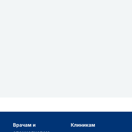
врачам и
клиникам