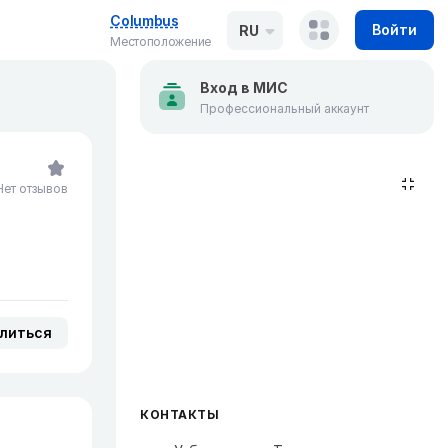
Columbus
Войти
RU
Местоположение
Вход в МИС
Профессиональный аккаунт
Нет отзывов
литься
КОНТАКТЫ