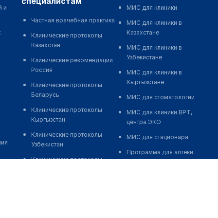
специалистам
й и
МИС для клиники
Частная врачебная практика
МИС для клиники в
к
Казахстане
Клинические протоколы
Казахстан
МИС для клиники в
Узбекистане
Клинические рекомендации
Россия
МИС для клиники в
Кыргызстане
Клинические протоколы
Беларусь
МИС для стоматологии
Клинические протоколы
МИС для клиники ВРТ,
Кыргызстан
центра ЭКО
Клинические протоколы
МИС для стационара
ния
Узбекистан
Программа для аптеки
Клинические протоколы
Автоматизация блока
диагностики и лечения
питания
Обзоры мировой
Реклама и продвижение
медицинской периодики
клиник
Заболевания: обзорные
Разработка сайта клиники