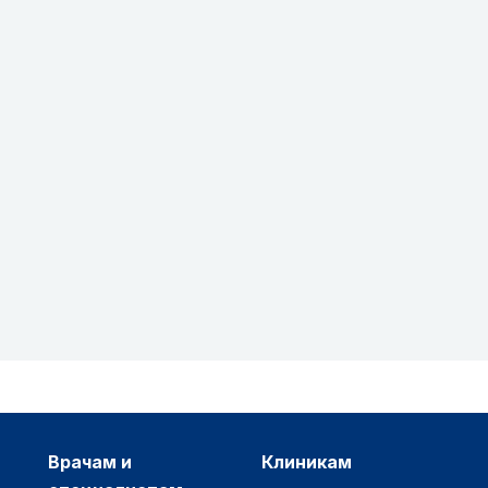
врачам и
клиникам