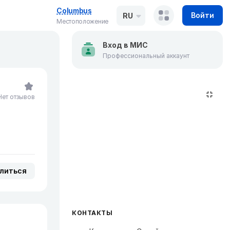
Columbus
Войти
RU
Местоположение
Вход в МИС
Профессиональный аккаунт
Нет отзывов
литься
КОНТАКТЫ