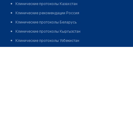
Клинические протоколы Казахстан
Клинические рекомендации Россия
Клинические протоколы Беларусь
Клинические протоколы Кыргызстан
Клинические протоколы Узбекистан
Клинические протоколы диагностики и лечения
Аптека №188 "ФАРМАЦИЯ"
Обзоры мировой медицинской периодики
Позвонить
Заболевания: обзорные статьи
Новости здравоохранения
Медикаменты
Лабораторные показатели
Медицинские термины
Мобильные приложения
клиникам
МИС для клиники