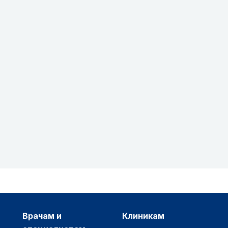
врачам и
клиникам