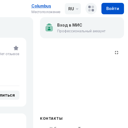
Columbus
Войти
RU
Местоположение
Вход в МИС
Профессиональный аккаунт
Нет отзывов
литься
КОНТАКТЫ