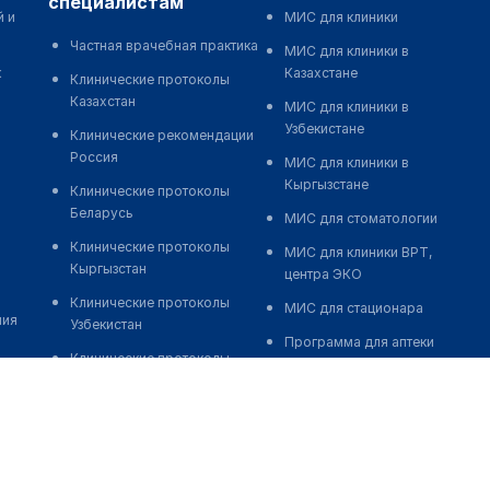
специалистам
й и
МИС для клиники
Частная врачебная практика
МИС для клиники в
к
Казахстане
Клинические протоколы
Казахстан
МИС для клиники в
Узбекистане
Клинические рекомендации
Россия
МИС для клиники в
Кыргызстане
Клинические протоколы
Беларусь
МИС для стоматологии
Клинические протоколы
МИС для клиники ВРТ,
Кыргызстан
центра ЭКО
Клинические протоколы
МИС для стационара
ния
Узбекистан
Программа для аптеки
Клинические протоколы
Автоматизация блока
диагностики и лечения
питания
Обзоры мировой
Реклама и продвижение
медицинской периодики
клиник
Заболевания: обзорные
Разработка сайта клиники