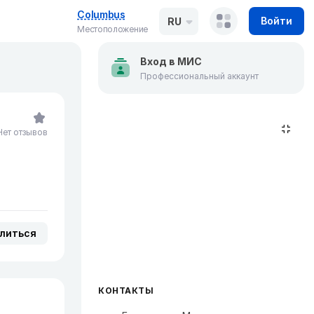
Columbus
Войти
RU
Местоположение
Вход в МИС
Профессиональный аккаунт
Нет отзывов
литься
КОНТАКТЫ