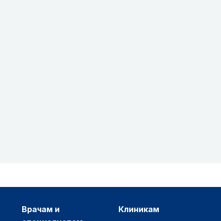
врачам и
клиникам