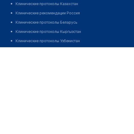
Клинические протоколы Казахстан
Клинические рекомендации Россия
Клинические протоколы Беларусь
Клинические протоколы Кыргызстан
Клинические протоколы Узбекистан
Клинические протоколы диагностики и лечения
Аптека "PLAY MEDIA SERVISE"
Обзоры мировой медицинской периодики
Позвонить
Заболевания: обзорные статьи
Новости здравоохранения
Медикаменты
Лабораторные показатели
Медицинские термины
Мобильные приложения
клиникам
МИС для клиники