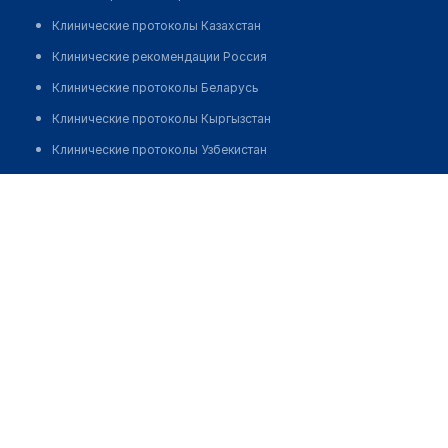
Клинические протоколы Казахстан
Клинические рекомендации Россия
Клинические протоколы Беларусь
Клинические протоколы Кыргызстан
Клинические протоколы Узбекистан
Клинические протоколы диагностики и лечения
Аптека на Мамай батыра 99
Обзоры мировой медицинской периодики
Позвонить
Заболевания: обзорные статьи
Новости здравоохранения
Медикаменты
Лабораторные показатели
Медицинские термины
Мобильные приложения
клиникам