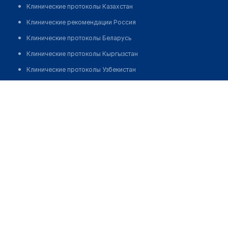
Клинические протоколы Казахстан
Клинические рекомендации Россия
Клинические протоколы Беларусь
Клинические протоколы Кыргызстан
Клинические протоколы Узбекистан
Клинические протоколы диагностики и лечения
Аптека "ДИЯР"
Обзоры мировой медицинской периодики
Позвонить
Заболевания: обзорные статьи
Новости здравоохранения
Медикаменты
Лабораторные показатели
Медицинские термины
Мобильные приложения
клиникам
МИС для клиники