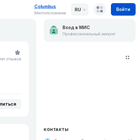
Columbus
Войти
RU
Местоположение
Вход в МИС
Профессиональный аккаунт
Нет отзывов
литься
КОНТАКТЫ