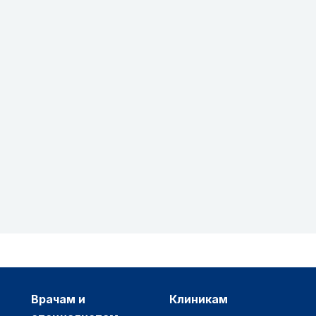
врачам и
клиникам