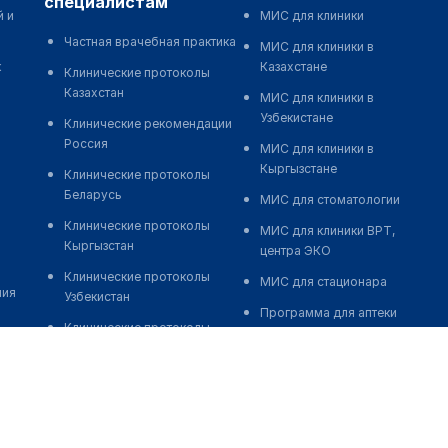
специалистам
й и
МИС для клиники
Частная врачебная практика
МИС для клиники в
к
Казахстане
Клинические протоколы
Казахстан
МИС для клиники в
Узбекистане
Клинические рекомендации
Россия
МИС для клиники в
Кыргызстане
Клинические протоколы
Беларусь
МИС для стоматологии
Клинические протоколы
МИС для клиники ВРТ,
Кыргызстан
центра ЭКО
Клинические протоколы
МИС для стационара
ния
Узбекистан
Программа для аптеки
Клинические протоколы
Автоматизация блока
диагностики и лечения
питания
Обзоры мировой
Реклама и продвижение
медицинской периодики
клиник
Заболевания: обзорные
Разработка сайта клиники