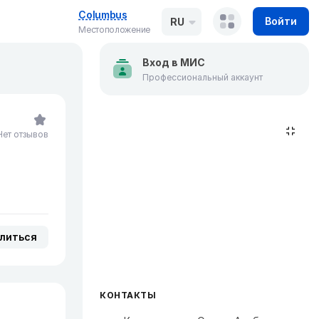
Columbus
Войти
RU
Местоположение
Вход в МИС
Профессиональный аккаунт
Нет отзывов
литься
КОНТАКТЫ