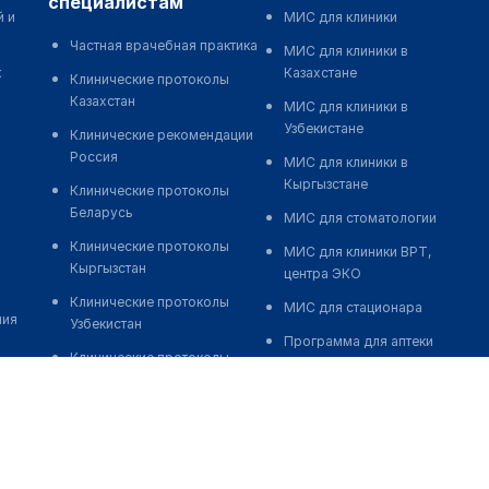
специалистам
й и
МИС для клиники
Частная врачебная практика
МИС для клиники в
к
Казахстане
Клинические протоколы
Казахстан
МИС для клиники в
Узбекистане
Клинические рекомендации
Россия
МИС для клиники в
Кыргызстане
Клинические протоколы
Беларусь
МИС для стоматологии
Клинические протоколы
МИС для клиники ВРТ,
Кыргызстан
центра ЭКО
Клинические протоколы
МИС для стационара
ния
Узбекистан
Программа для аптеки
Клинические протоколы
Автоматизация блока
диагностики и лечения
питания
Обзоры мировой
Реклама и продвижение
медицинской периодики
клиник
Заболевания: обзорные
Разработка сайта клиники