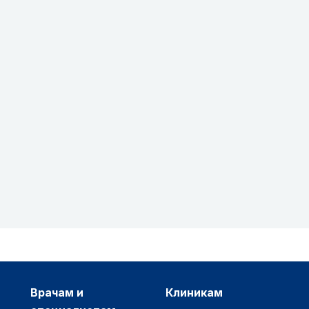
врачам и
клиникам