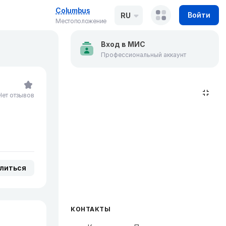
Columbus
Войти
RU
Местоположение
Вход в МИС
Профессиональный аккаунт
Нет отзывов
литься
КОНТАКТЫ