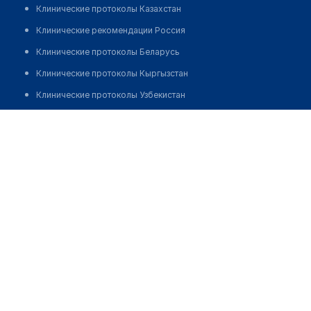
Клинические протоколы Казахстан
Клинические рекомендации Россия
Клинические протоколы Беларусь
Клинические протоколы Кыргызстан
Клинические протоколы Узбекистан
Клинические протоколы диагностики и лечения
Аптека "АЛЬФА МЕД" на Ауэзова 425
Обзоры мировой медицинской периодики
Позвонить
Заболевания: обзорные статьи
Новости здравоохранения
Медикаменты
Лабораторные показатели
Медицинские термины
Мобильные приложения
клиникам
МИС для клиники