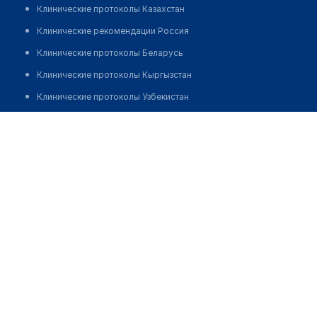
Клинические протоколы Казахстан
Клинические рекомендации Россия
Клинические протоколы Беларусь
Клинические протоколы Кыргызстан
Клинические протоколы Узбекистан
Клинические протоколы диагностики и лечения
Аптека "ЭРАЙФАРМ" №11
Обзоры мировой медицинской периодики
Позвонить
Заболевания: обзорные статьи
Новости здравоохранения
Медикаменты
Лабораторные показатели
Медицинские термины
Мобильные приложения
клиникам
МИС для клиники