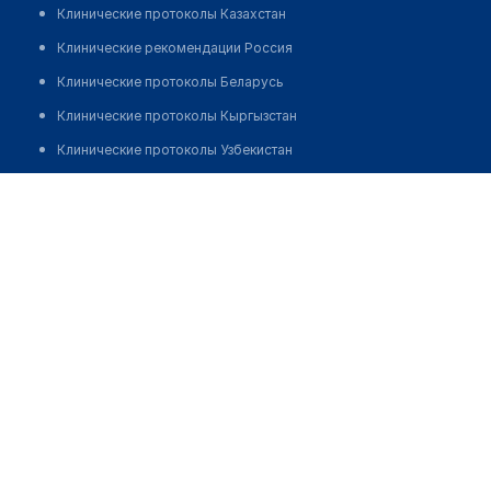
Клинические протоколы Казахстан
Клинические рекомендации Россия
Клинические протоколы Беларусь
Клинические протоколы Кыргызстан
Клинические протоколы Узбекистан
Клинические протоколы диагностики и лечения
Аптека "EUROPHARMA" в Айнабулаке
Обзоры мировой медицинской периодики
Позвонить
Заболевания: обзорные статьи
Новости здравоохранения
Медикаменты
Лабораторные показатели
Медицинские термины
Мобильные приложения
клиникам
МИС для клиники