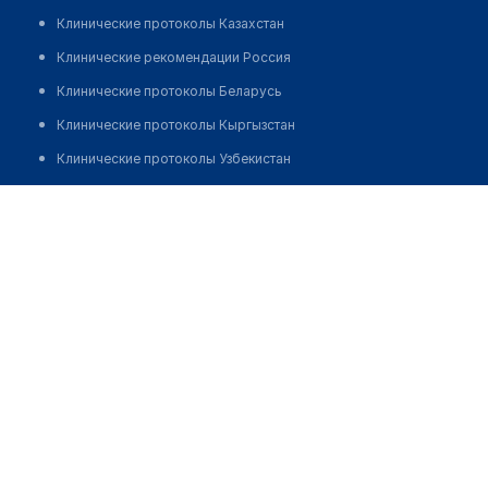
Клинические протоколы Казахстан
Клинические рекомендации Россия
Клинические протоколы Беларусь
Клинические протоколы Кыргызстан
Клинические протоколы Узбекистан
Клинические протоколы диагностики и лечения
Лаборатория "ОПТИМУМ" на Курортном проспекте
Обзоры мировой медицинской периодики
Позвонить
Заболевания: обзорные статьи
Новости здравоохранения
Медикаменты
Лабораторные показатели
Медицинские термины
Мобильные приложения
клиникам