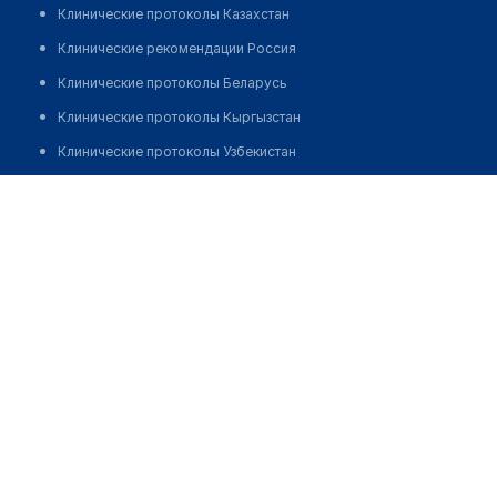
Клинические протоколы Казахстан
Клинические рекомендации Россия
Клинические протоколы Беларусь
Клинические протоколы Кыргызстан
Клинические протоколы Узбекистан
Клинические протоколы диагностики и лечения
Аптека "КУДЕРМЕД" в мкр Молодежный
Обзоры мировой медицинской периодики
Позвонить
Заболевания: обзорные статьи
Новости здравоохранения
Медикаменты
Лабораторные показатели
Медицинские термины
Мобильные приложения
клиникам
МИС для клиники