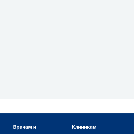
врачам и
клиникам