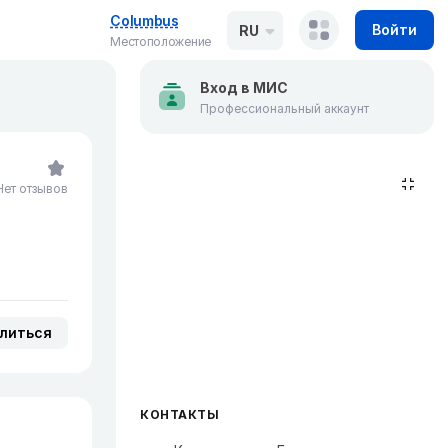
Columbus
Войти
RU
Местоположение
Вход в МИС
Профессиональный аккаунт
Нет отзывов
литься
КОНТАКТЫ