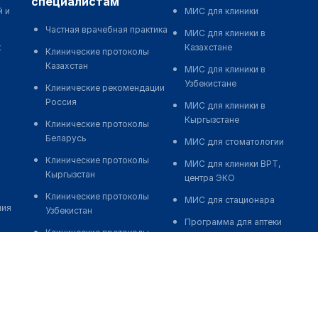
специалистам
й и
МИС для клиники
Частная врачебная практика
МИС для клиники в
к
Казахстане
Клинические протоколы
Казахстан
МИС для клиники в
Узбекистане
Клинические рекомендации
Россия
МИС для клиники в
Кыргызстане
Клинические протоколы
Беларусь
МИС для стоматологии
Клинические протоколы
МИС для клиники ВРТ,
Кыргызстан
центра ЭКО
Клинические протоколы
МИС для стационара
ния
Узбекистан
Программа для аптеки
Клинические протоколы
Автоматизация блока
диагностики и лечения
питания
Обзоры мировой
Реклама и продвижение
медицинской периодики
клиник
Заболевания: обзорные
Разработка сайта клиники