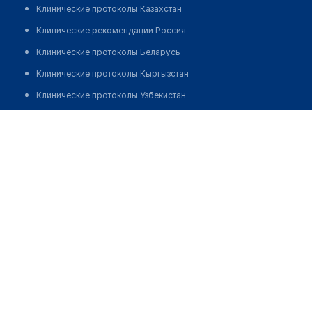
Клинические протоколы Казахстан
Клинические рекомендации Россия
Клинические протоколы Беларусь
Клинические протоколы Кыргызстан
Клинические протоколы Узбекистан
Клинические протоколы диагностики и лечения
Аптека №6/1 "ПЛАНЕТА ЗДОРОВЬЯ"
Обзоры мировой медицинской периодики
Позвонить
Заболевания: обзорные статьи
Новости здравоохранения
Медикаменты
Лабораторные показатели
Медицинские термины
Мобильные приложения
клиникам
МИС для клиники