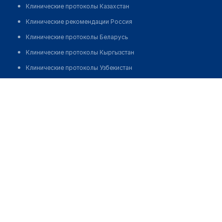
Клинические протоколы Казахстан
Клинические рекомендации Россия
Клинические протоколы Беларусь
Клинические протоколы Кыргызстан
Клинические протоколы Узбекистан
Клинические протоколы диагностики и лечения
Аптека "СЕМЕЙ ФАРМ"
Обзоры мировой медицинской периодики
Позвонить
Заболевания: обзорные статьи
Новости здравоохранения
Медикаменты
Лабораторные показатели
Медицинские термины
Мобильные приложения
клиникам
МИС для клиники