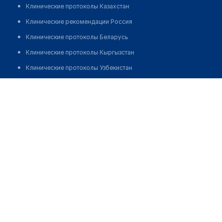
Клинические протоколы Казахстан
Клинические рекомендации Россия
Клинические протоколы Беларусь
Клинические протоколы Кыргызстан
Клинические протоколы Узбекистан
Клинические протоколы диагностики и лечения
Аптека №8 "БЕЛЛЕКОЦЕНТР"
Обзоры мировой медицинской периодики
Позвонить
Заболевания: обзорные статьи
Новости здравоохранения
Медикаменты
Лабораторные показатели
Медицинские термины
Мобильные приложения
клиникам
МИС для клиники