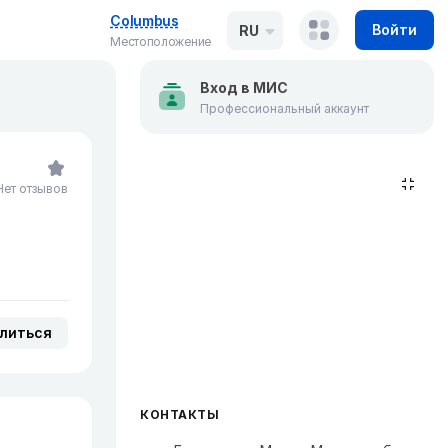
Columbus
Войти
RU
Местоположение
Вход в МИС
Профессиональный аккаунт
Нет отзывов
литься
КОНТАКТЫ