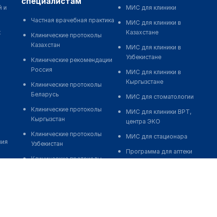
специалистам
й и
МИС для клиники
Частная врачебная практика
МИС для клиники в
к
Казахстане
Клинические протоколы
Казахстан
МИС для клиники в
Узбекистане
Клинические рекомендации
Россия
МИС для клиники в
Кыргызстане
Клинические протоколы
Беларусь
МИС для стоматологии
Клинические протоколы
МИС для клиники ВРТ,
Кыргызстан
центра ЭКО
Клинические протоколы
МИС для стационара
ния
Узбекистан
Программа для аптеки
Клинические протоколы
Автоматизация блока
диагностики и лечения
питания
Обзоры мировой
Реклама и продвижение
медицинской периодики
клиник
Заболевания: обзорные
Разработка сайта клиники