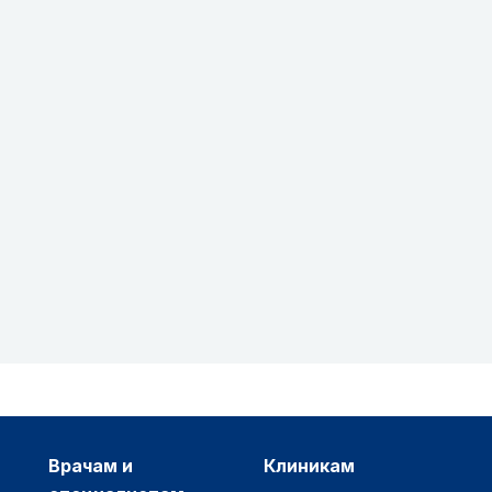
врачам и
клиникам