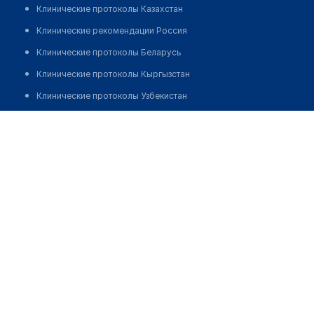
Клинические протоколы Казахстан
Клинические рекомендации Россия
Клинические протоколы Беларусь
Клинические протоколы Кыргызстан
Клинические протоколы Узбекистан
Клинические протоколы диагностики и лечения
Аптека "EUROPHARMA" на Пушкина
Обзоры мировой медицинской периодики
Позвонить
Заболевания: обзорные статьи
Новости здравоохранения
Медикаменты
Лабораторные показатели
Медицинские термины
Мобильные приложения
клиникам
МИС для клиники