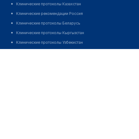
Клинические протоколы Казахстан
Клинические рекомендации Россия
Клинические протоколы Беларусь
Клинические протоколы Кыргызстан
Клинические протоколы Узбекистан
Клинические протоколы диагностики и лечения
Аптека на Луначарского 6
Обзоры мировой медицинской периодики
Позвонить
Заболевания: обзорные статьи
Новости здравоохранения
Медикаменты
Лабораторные показатели
Медицинские термины
Мобильные приложения
клиникам
МИС для клиники