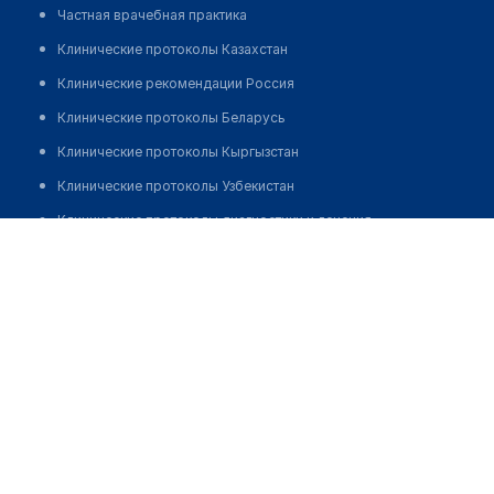
Частная врачебная практика
Клинические протоколы Казахстан
Клинические рекомендации Россия
Клинические протоколы Беларусь
Клинические протоколы Кыргызстан
Клинические протоколы Узбекистан
Клинические протоколы диагностики и лечения
Аптека №75 в здании поликлиники №3
Обзоры мировой медицинской периодики
Позвонить
Заболевания: обзорные статьи
Новости здравоохранения
Медикаменты
Лабораторные показатели
Медицинские термины
Мобильные приложения
клиникам