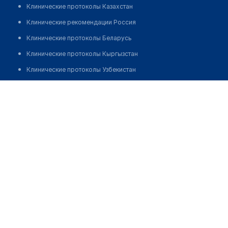
Клинические протоколы Казахстан
Клинические рекомендации Россия
Клинические протоколы Беларусь
Клинические протоколы Кыргызстан
Клинические протоколы Узбекистан
Клинические протоколы диагностики и лечения
Аптека №25 "БЕЛФАРМАЦИЯ"
Обзоры мировой медицинской периодики
Позвонить
Заболевания: обзорные статьи
Новости здравоохранения
Медикаменты
Лабораторные показатели
Медицинские термины
Мобильные приложения
клиникам
МИС для клиники