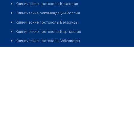
Клинические протоколы Казахстан
Клинические рекомендации Россия
Клинические протоколы Беларусь
Клинические протоколы Кыргызстан
Клинические протоколы Узбекистан
Клинические протоколы диагностики и лечения
Аптека на Атыханулы 22
Обзоры мировой медицинской периодики
Позвонить
Заболевания: обзорные статьи
Новости здравоохранения
Медикаменты
Лабораторные показатели
Медицинские термины
Мобильные приложения
клиникам
МИС для клиники