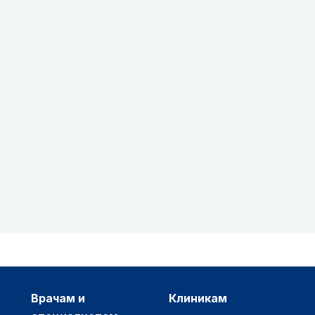
врачам и
клиникам