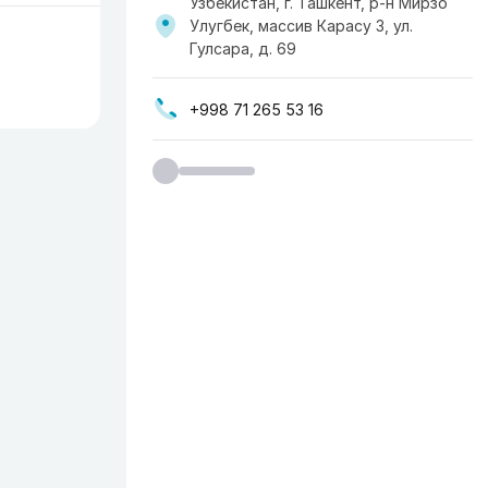
Узбекистан, г. Ташкент, р-н Мирзо
Улугбек, массив Карасу 3, ул.
Гулсара, д. 69
+998 71 265 53 16