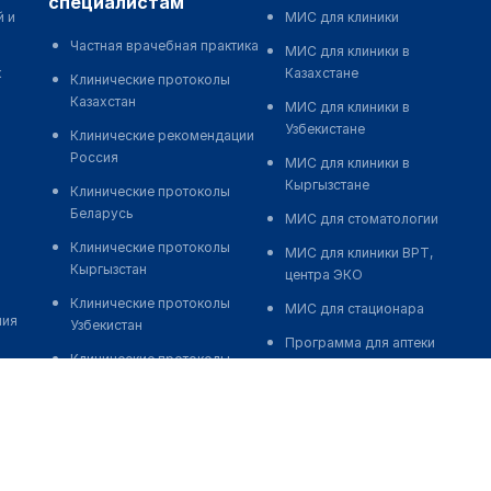
специалистам
й и
МИС для клиники
Частная врачебная практика
МИС для клиники в
к
Казахстане
Клинические протоколы
Казахстан
МИС для клиники в
Узбекистане
Клинические рекомендации
Россия
МИС для клиники в
Кыргызстане
Клинические протоколы
Беларусь
МИС для стоматологии
Клинические протоколы
МИС для клиники ВРТ,
Кыргызстан
центра ЭКО
Клинические протоколы
МИС для стационара
ния
Узбекистан
Программа для аптеки
Клинические протоколы
Автоматизация блока
диагностики и лечения
питания
Обзоры мировой
Реклама и продвижение
медицинской периодики
клиник
Заболевания: обзорные
Разработка сайта клиники