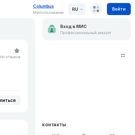
Columbus
Войти
RU
Местоположение
Вход в МИС
Профессиональный аккаунт
Нет отзывов
литься
КОНТАКТЫ