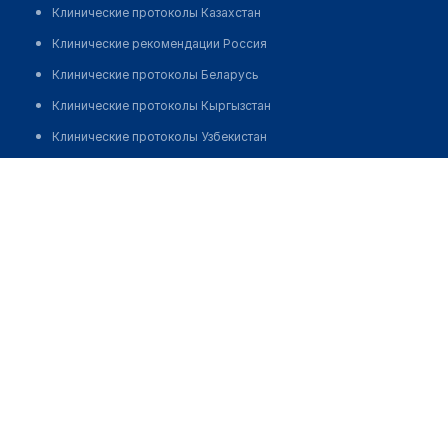
Клинические протоколы Казахстан
Клинические рекомендации Россия
Клинические протоколы Беларусь
Клинические протоколы Кыргызстан
Клинические протоколы Узбекистан
Клинические протоколы диагностики и лечения
Аптека №14 "ПЛАНЕТА ЗДОРОВЬЯ"
Обзоры мировой медицинской периодики
Позвонить
Заболевания: обзорные статьи
Новости здравоохранения
Медикаменты
Лабораторные показатели
Медицинские термины
Мобильные приложения
клиникам
МИС для клиники