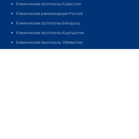
Клинические протоколы Казахстан
Клинические рекомендации Россия
Клинические протоколы Беларусь
Клинические протоколы Кыргызстан
Клинические протоколы Узбекистан
Клинические протоколы диагностики и лечения
Аптека "ЭКОНОМЬ" пр. Республики
Обзоры мировой медицинской периодики
Позвонить
Заболевания: обзорные статьи
Новости здравоохранения
Медикаменты
Лабораторные показатели
Медицинские термины
Мобильные приложения
клиникам
МИС для клиники