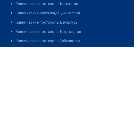
Клинические протоколы Казахстан
Клинические рекомендации Россия
Клинические протоколы Беларусь
Клинические протоколы Кыргызстан
Клинические протоколы Узбекистан
Клинические протоколы диагностики и лечения
Аптека при МЦ "МЕДЕЯ"
Обзоры мировой медицинской периодики
Позвонить
Заболевания: обзорные статьи
Новости здравоохранения
Медикаменты
Лабораторные показатели
Медицинские термины
Мобильные приложения
клиникам
МИС для клиники