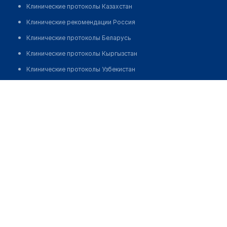
Клинические протоколы Казахстан
Клинические рекомендации Россия
Клинические протоколы Беларусь
Клинические протоколы Кыргызстан
Клинические протоколы Узбекистан
Клинические протоколы диагностики и лечения
Лаборатория "ЭКСПРЕС ПЛЮС"
Обзоры мировой медицинской периодики
Позвонить
Заболевания: обзорные статьи
Новости здравоохранения
Медикаменты
Лабораторные показатели
Медицинские термины
Мобильные приложения
клиникам
МИС для клиники