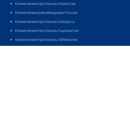
Клинические протоколы Казахстан
Клинические рекомендации Россия
Клинические протоколы Беларусь
Клинические протоколы Кыргызстан
Клинические протоколы Узбекистан
Клинические протоколы диагностики и лечения
Аптека в мкр Аксай-2, д. 24
Обзоры мировой медицинской периодики
Позвонить
Заболевания: обзорные статьи
Новости здравоохранения
Медикаменты
Лабораторные показатели
Медицинские термины
Мобильные приложения
клиникам
МИС для клиники