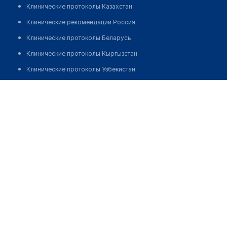
Клинические протоколы Казахстан
Клинические рекомендации Россия
Клинические протоколы Беларусь
Клинические протоколы Кыргызстан
Клинические протоколы Узбекистан
Клинические протоколы диагностики и лечения
Аптека №28 "МЕДВАКС"
Обзоры мировой медицинской периодики
Позвонить
Заболевания: обзорные статьи
Новости здравоохранения
Медикаменты
Лабораторные показатели
Медицинские термины
Мобильные приложения
клиникам
МИС для клиники