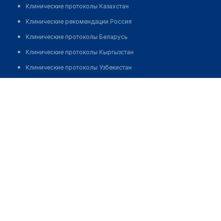
Клинические протоколы Казахстан
Клинические рекомендации Россия
Клинические протоколы Беларусь
Клинические протоколы Кыргызстан
Клинические протоколы Узбекистан
Клинические протоколы диагностики и лечения
Аптека №48 "БЕЛФАРМАЦИЯ"
Обзоры мировой медицинской периодики
Позвонить
Заболевания: обзорные статьи
Новости здравоохранения
Медикаменты
Лабораторные показатели
Медицинские термины
Мобильные приложения
клиникам
МИС для клиники