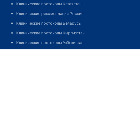
Клинические протоколы Казахстан
Клинические рекомендации Россия
Клинические протоколы Беларусь
Клинические протоколы Кыргызстан
Клинические протоколы Узбекистан
Клинические протоколы диагностики и лечения
Аптека в мкр Аксай-3А, д. 76/1
Обзоры мировой медицинской периодики
Позвонить
Заболевания: обзорные статьи
Новости здравоохранения
Медикаменты
Лабораторные показатели
Медицинские термины
Мобильные приложения
клиникам
МИС для клиники