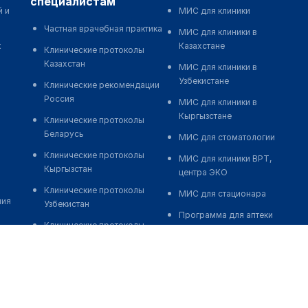
специалистам
й и
МИС для клиники
Частная врачебная практика
МИС для клиники в
к
Казахстане
Клинические протоколы
Казахстан
МИС для клиники в
Узбекистане
Клинические рекомендации
Россия
МИС для клиники в
Кыргызстане
Клинические протоколы
Беларусь
МИС для стоматологии
Клинические протоколы
МИС для клиники ВРТ,
Кыргызстан
центра ЭКО
Клинические протоколы
МИС для стационара
ния
Узбекистан
Программа для аптеки
Клинические протоколы
Автоматизация блока
диагностики и лечения
питания
Обзоры мировой
Реклама и продвижение
медицинской периодики
клиник
Заболевания: обзорные
Разработка сайта клиники