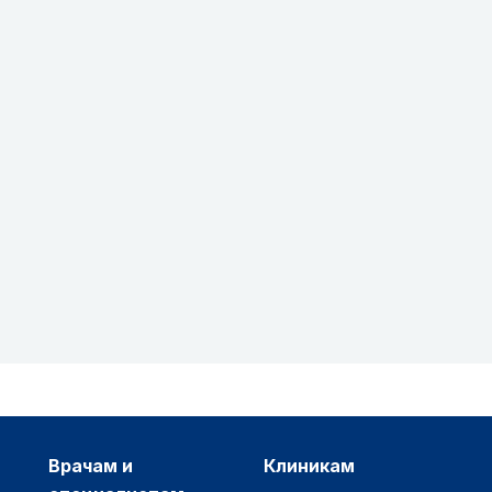
врачам и
клиникам