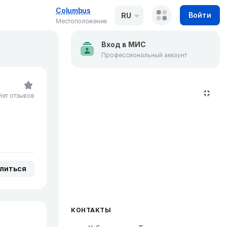
Columbus
Войти
RU
Местоположение
Вход в МИС
Профессиональный аккаунт
Нет отзывов
литься
КОНТАКТЫ