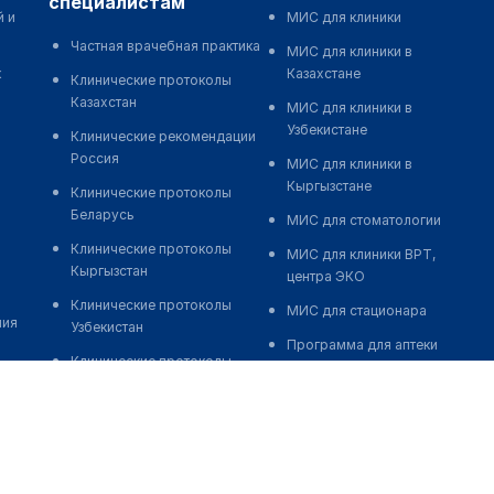
специалистам
й и
МИС для клиники
Частная врачебная практика
МИС для клиники в
к
Казахстане
Клинические протоколы
Казахстан
МИС для клиники в
Узбекистане
Клинические рекомендации
Россия
МИС для клиники в
Кыргызстане
Клинические протоколы
Беларусь
МИС для стоматологии
Клинические протоколы
МИС для клиники ВРТ,
Кыргызстан
центра ЭКО
Клинические протоколы
МИС для стационара
ния
Узбекистан
Программа для аптеки
Клинические протоколы
Автоматизация блока
диагностики и лечения
питания
Обзоры мировой
Реклама и продвижение
медицинской периодики
клиник
Заболевания: обзорные
Разработка сайта клиники