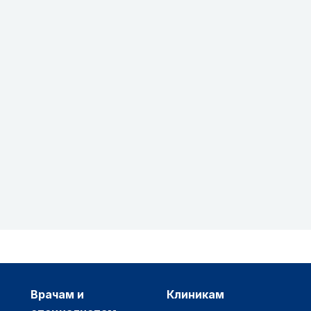
врачам и
клиникам