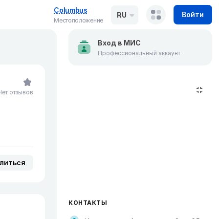
Columbus
Войти
RU
Местоположение
Вход в МИС
Профессиональный аккаунт
Нет отзывов
литься
КОНТАКТЫ