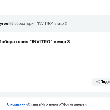
ругое
Лаборатория "INVITRO" в мкр 3
Лаборатория "INVITRO" в мкр 3
Поде
О компании
Отзывы
Что нового?
Фотогалерея