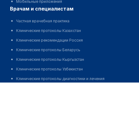
Мобильные приложения
врачам и специалистам
Частная врачебная практика
Клинические протоколы Казахстан
Клинические рекомендации Россия
Клинические протоколы Беларусь
Клинические протоколы Кыргызстан
Клинические протоколы Узбекистан
Клинические протоколы диагностики и лечения
Аптека на Менделеева 1
Обзоры мировой медицинской периодики
Заболевания: обзорные статьи
Позвонить
Новости здравоохранения
Медикаменты
Лабораторные показатели
Медицинские термины