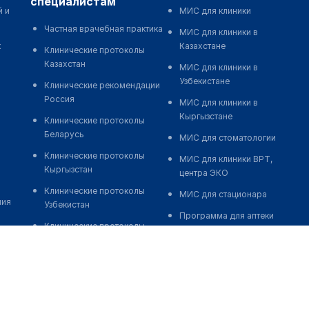
специалистам
й и
МИС для клиники
Частная врачебная практика
МИС для клиники в
к
Казахстане
Клинические протоколы
Казахстан
МИС для клиники в
Узбекистане
Клинические рекомендации
Россия
МИС для клиники в
Кыргызстане
Клинические протоколы
Беларусь
МИС для стоматологии
Клинические протоколы
МИС для клиники ВРТ,
Кыргызстан
центра ЭКО
Клинические протоколы
МИС для стационара
ния
Узбекистан
Программа для аптеки
Клинические протоколы
Автоматизация блока
диагностики и лечения
питания
Обзоры мировой
Реклама и продвижение
медицинской периодики
клиник
Заболевания: обзорные
Разработка сайта клиники