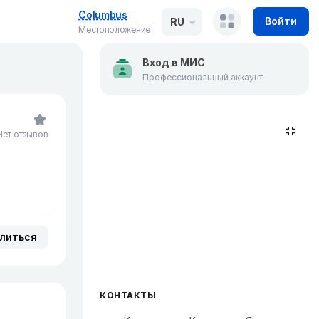
Columbus
Войти
RU
Местоположение
Вход в МИС
Профессиональный аккаунт
Нет отзывов
литься
КОНТАКТЫ