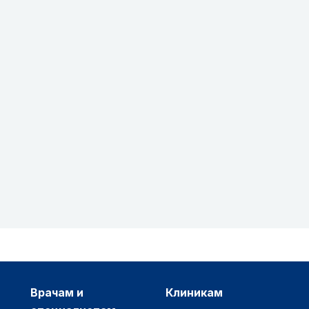
врачам и
клиникам