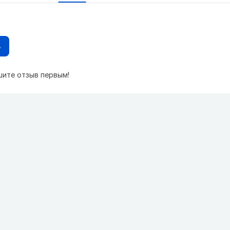
в
шите отзыв первым!