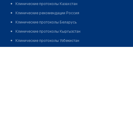
Клинические протоколы Казахстан
Клинические рекомендации Россия
Клинические протоколы Беларусь
Клинические протоколы Кыргызстан
Клинические протоколы Узбекистан
Клинические протоколы диагностики и лечения
Аптека при гинекологии на Манаса 61
Обзоры мировой медицинской периодики
Позвонить
Заболевания: обзорные статьи
Новости здравоохранения
Медикаменты
Лабораторные показатели
Медицинские термины
Мобильные приложения
клиникам
МИС для клиники