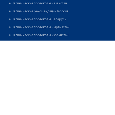
Клинические протоколы Казахстан
Клинические рекомендации Россия
Клинические протоколы Беларусь
Клинические протоколы Кыргызстан
Клинические протоколы Узбекистан
Клинические протоколы диагностики и лечения
Аптека "МЕРУМ КАПИТАЛ"
Обзоры мировой медицинской периодики
Позвонить
Заболевания: обзорные статьи
Новости здравоохранения
Медикаменты
Лабораторные показатели
Медицинские термины
Мобильные приложения
клиникам
МИС для клиники