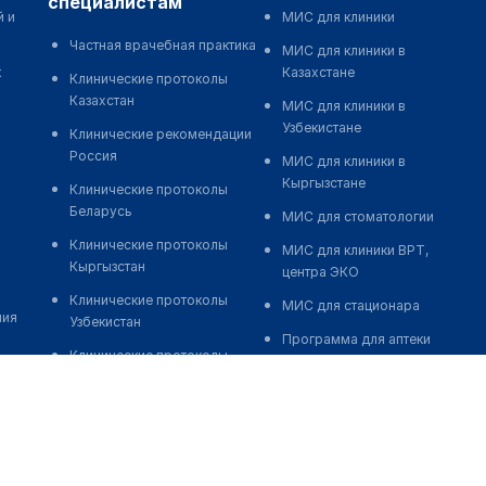
специалистам
й и
МИС для клиники
Частная врачебная практика
МИС для клиники в
к
Казахстане
Клинические протоколы
Казахстан
МИС для клиники в
Узбекистане
Клинические рекомендации
Россия
МИС для клиники в
Кыргызстане
Клинические протоколы
Беларусь
МИС для стоматологии
Клинические протоколы
МИС для клиники ВРТ,
Кыргызстан
центра ЭКО
Клинические протоколы
МИС для стационара
ния
Узбекистан
Программа для аптеки
Клинические протоколы
Автоматизация блока
диагностики и лечения
питания
Обзоры мировой
Реклама и продвижение
медицинской периодики
клиник
Заболевания: обзорные
Разработка сайта клиники