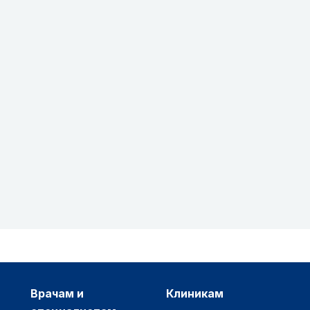
врачам и
клиникам