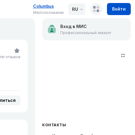
Columbus
Войти
RU
Местоположение
Вход в МИС
Профессиональный аккаунт
Нет отзывов
литься
КОНТАКТЫ