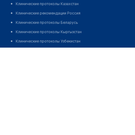
Клинические протоколы Казахстан
Клинические рекомендации Россия
Клинические протоколы Беларусь
Клинические протоколы Кыргызстан
Клинические протоколы Узбекистан
Клинические протоколы диагностики и лечения
Аптека №75/1 "БЕЛФАРМАЦИЯ"
Обзоры мировой медицинской периодики
Позвонить
Заболевания: обзорные статьи
Новости здравоохранения
Медикаменты
Лабораторные показатели
Медицинские термины
Мобильные приложения
клиникам
МИС для клиники