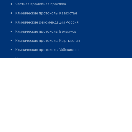
Частная врачебная практика
Клинические протоколы Казахстан
Клинические рекомендации Россия
Клинические протоколы Беларусь
Клинические протоколы Кыргызстан
Клинические протоколы Узбекистан
Клинические протоколы диагностики и лечения
Аптека "TARAGGIYOT BIZNES"
Обзоры мировой медицинской периодики
Позвонить
Заболевания: обзорные статьи
Новости здравоохранения
Медикаменты
Лабораторные показатели
Медицинские термины
Мобильные приложения
клиникам