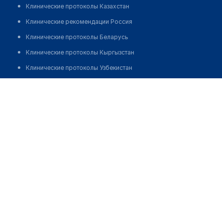
Клинические протоколы Казахстан
Клинические рекомендации Россия
Клинические протоколы Беларусь
Клинические протоколы Кыргызстан
Клинические протоколы Узбекистан
Клинические протоколы диагностики и лечения
Аптека №22 "БЕЛЛЕКОЦЕНТР"
Обзоры мировой медицинской периодики
Позвонить
Заболевания: обзорные статьи
Новости здравоохранения
Медикаменты
Лабораторные показатели
Медицинские термины
Мобильные приложения
клиникам
МИС для клиники