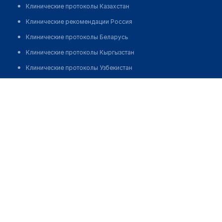
Клинические протоколы Казахстан
Клинические рекомендации Россия
Клинические протоколы Беларусь
Клинические протоколы Кыргызстан
Клинические протоколы Узбекистан
Клинические протоколы диагностики и лечения
Аптека ТОО "Фирма Илья" в 410-м квартале
Обзоры мировой медицинской периодики
Позвонить
Заболевания: обзорные статьи
Новости здравоохранения
Медикаменты
Лабораторные показатели
Медицинские термины
Мобильные приложения
клиникам
МИС для клиники