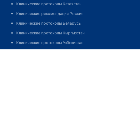
Клинические протоколы Казахстан
Клинические рекомендации Россия
Клинические протоколы Беларусь
Клинические протоколы Кыргызстан
Клинические протоколы Узбекистан
Клинические протоколы диагностики и лечения
Оптическая мастерская "ДИЗАЙНОПТИК АЛЬБИНА"
Обзоры мировой медицинской периодики
Позвонить
Заболевания: обзорные статьи
Новости здравоохранения
Медикаменты
Лабораторные показатели
Медицинские термины
Мобильные приложения
клиникам
МИС для клиники